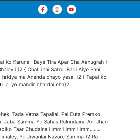
pai Ko Karuna, Baya Tira Apar Cha Aanugrah }
alayii }2 { Chal Jhai Satru Badi Aiye Pani,
 hridya ma Ananda chayo yesai }2 { Tapai ko
ti le, yo mandir bhardai cha}2
Dheki Tada Vetna Tapailai, Pal Euta Premko
Jaba Samma Yo Sahas Rokindaina Ani Jhari
a Chadiko Taar Chudaina Hmm Hmm Hmm……..
maley, Yo Jiwanlai Navare Samma )2 Ra