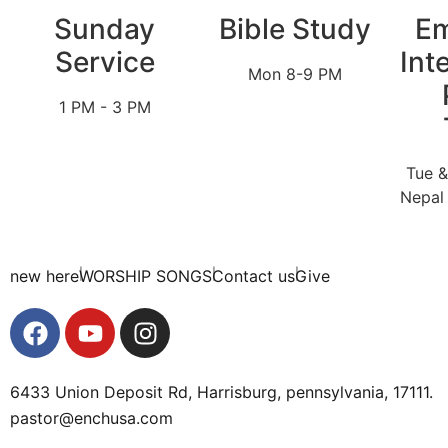
Sunday
Bible Study
E
Service
Int
Mon 8-9 PM
1 PM - 3 PM
Tue &
Nepal
new here
WORSHIP SONGS
Contact us
Give
6433 Union Deposit Rd, Harrisburg, pennsylvania, 17111.
pastor@enchusa.com