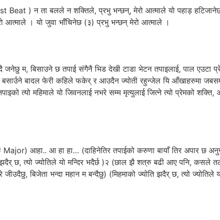
t ) न ता बलले न शक्तिले, प्रभु भन्छन्‌, मेरो आत्माले यो पहाड़ हटिजानेछ (३
रो आत्माले । यो जुवा भाँचिनेछ (३) प्रभु भन्छन्‌ मेरो आत्माले ।
्दै जनेछु म, बिसाउने छ तपाई संगैनै भिड देखी टाडा भेटन तपाइलाई, पाल एउटा प्रे
र्उने बादल फेरी कहिले फकेर् र आउदैन ज्योती रहुन्जेल यि आँखाहरुमा जबसम्म चाँदि
इको त्यो महिमाले यो जिवनलाई नभरे सम्म मृत्युलाई जित्ने त्यो प्रेमको शक्ति, अनन्तम
ajor) आहा.. आ हा हा… (दाहिनेतिर तपाईको करुणा बायाँ तिर अपार छ अनुग्रह
र् छ, त्यो ज्योतिले यो मन्दिर भदैर्छ )२ (छाल झै शत्रु बढी आए पनि, कसले तल
जीउदैछु, बिजेता भन्दा महान म बन्दैछु) (मिहमाको ज्योति झदैर् छ, त्यो ज्योतिले यो