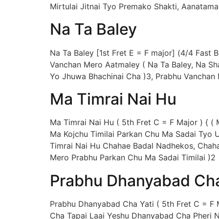
Mirtulai Jitnai Tyo Premako Shakti, Aana
Na Ta Baley
Na Ta Baley [1st Fret E = F major] (4/4 Fast
Vanchan Mero Aatmaley ( Na Ta Baley, Na Sh
Yo Jhuwa Bhachinai Cha )3, Prabhu Vanchan
Ma Timrai Nai Hu
Ma Timrai Nai Hu ( 5th Fret C = F Major ) {
Ma Kojchu Timilai Parkan Chu Ma Sadai Tyo Uj
Timrai Nai Hu Chahae Badal Nadhekos, Chahae
Mero Prabhu Parkan Chu Ma Sadai Timilai )
Prabhu Dhanyabad Cha
Prabhu Dhanyabad Cha Yati ( 5th Fret C = F
Cha Tapai Laai Yeshu Dhanyabad Cha Pheri N