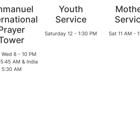
mmanuel
Youth
Moth
ernational
Service
Servi
Prayer
Saturday 12 - 1:30 PM
Sat 11 AM - 
Tower
 Wed 8 - 10 PM
 5:45 AM & India
5:30 AM