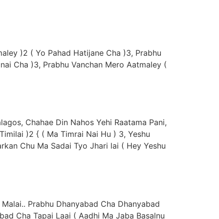
maley )2 ( Yo Pahad Hatijane Cha )3, Prabhu
inai Cha )3, Prabhu Vanchan Mero Aatmaley (
Nalagos, Chahae Din Nahos Yehi Raatama Pani,
milai )2 { ( Ma Timrai Nai Hu ) 3, Yeshu
rkan Chu Ma Sadai Tyo Jhari lai ( Hey Yeshu
o Malai.. Prabhu Dhanyabad Cha Dhanyabad
bad Cha Tapai Laai ( Aadhi Ma Jaba Basalnu