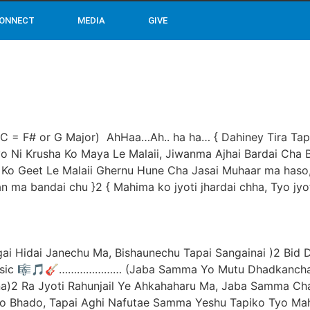
ONNECT
MEDIA
GIVE
t C = F# or G Major) AhHaa…Ah.. ha ha… { Dahiney Tira Ta
o Ni Krusha Ko Maya Le Malaii, Jiwanma Ajhai Bardai Cha Bh
a Ko Geet Le Malaii Ghernu Hune Cha Jasai Muhaar ma haso,
n ma bandai chu }2 { Mahima ko jyoti jhardai chha, Tyo jyo
ngai Hidai Janechu Ma, Bishaunechu Tapai Sangainai )2 Bid 
usic 🎼🎵🎸………………… (Jaba Samma Yo Mutu Dhadkancha, 
udaina)2 Ra Jyoti Rahunjail Ye Ahkahaharu Ma, Jaba Samm
hado, Tapai Aghi Nafutae Samma Yeshu Tapiko Tyo Mahi