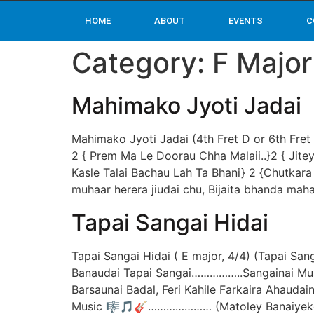
HOME
ABOUT
EVENTS
C
Category:
F Major
Mahimako Jyoti Jadai
Mahimako Jyoti Jadai (4th Fret D or 6th Fre
2 { Prem Ma Le Doorau Chha Malaii..}2 { Jitey
Kasle Talai Bachau Lah Ta Bhani} 2 {Chutkar
muhaar herera jiudai chu, Bijaita bhanda maha
Tapai Sangai Hidai
Tapai Sangai Hidai ( E major, 4/4) (Tapai Sa
Banaudai Tapai Sangai……………..Sangainai M
Barsaunai Badal, Feri Kahile Farkaira Aha
Music 🎼🎵🎸………………… (Matoley Banaiyeko B