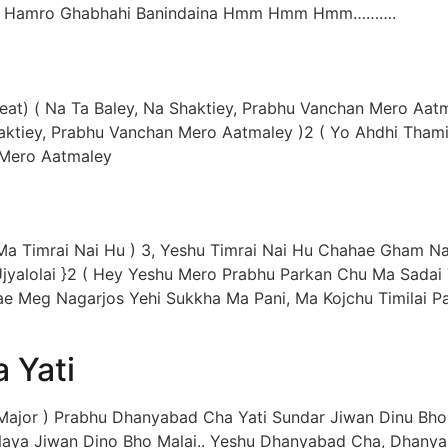
tama Hamro Ghabhahi Banindaina Hmm Hmm Hmm……….
 Beat) ( Na Ta Baley, Na Shaktiey, Prabhu Vanchan Mero Aat
aktiey, Prabhu Vanchan Mero Aatmaley )2 ( Yo Ahdhi Tham
 Mero Aatmaley
 ( Ma Timrai Nai Hu ) 3, Yeshu Timrai Nai Hu Chahae Gham 
yalolai }2 ( Hey Yeshu Mero Prabhu Parkan Chu Ma Sadai Ti
 Meg Nagarjos Yehi Sukkha Ma Pani, Ma Kojchu Timilai Pa
2
 Yati
 Major ) Prabhu Dhanyabad Cha Yati Sundar Jiwan Dinu Bh
aya Jiwan Dino Bho Malai.. Yeshu Dhanyabad Cha, Dhanya