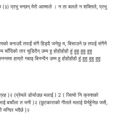
) प्रभु भन्छन्‌ मेरो आत्माले । न ता बलले न शक्तिले, प्रभु
मको बनाउदै तपाईं संगै हिड्दै जनेछु म, बिसाउने छ तपाई संगैनै
को तार चुडिदैन् उम्म हु होहोहोहो हुं हुहु हुहु हुहु
ा हाम्रो गबाइ बिनन्दैन उम्म हु होहोहोहो हुं हुहु हुहु हुहु
 )२ (प्रेमले डोर्याउछ मलाई ) 2 ( जित्यो नि क्रुशको
ाई बचाँला त भनी )२ (छुटकाराको गीतले मलाई घेर्नर्हुनेछ जसै,
 मन्दिर भदैर्छ )२