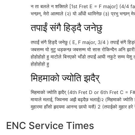
न ता बलले न शक्तिले [1st Fret E = F major] (4/4 fast Bea
भन्छन्‌, मेरो आत्माले (२) यो आँधी थामिनेछ (३) प्रभु भन्छन्‌ मे
तपाईं संगै हिड्दै जनेछु
तपाईं संगै हिड्दै जनेछु ( E, F major, 3/4 ) तपाईं संगै हिड
जबसम्म यो मुटु धड्कन्छ जबसम्म यो सास रोकिन्दैन अनि झारी बसा
होहोहोहो हु माटोले बिनएको भाँडो तपाईं आघी नफुटे सम्म येशु तपा
होहोहोहो हु
मिहमाको ज्योति झदैर्
मिहमाको ज्योति झदैर् (4th Fret D or 6th Fret C = F# M
मायाले मलाई, जिवनमा अझै बढ्दैछ भलाई)२ (मिहमाको ज्योति झदै
मुहारमा हाँसो हृदयमा आनन्द छायो यसै) 2 (तपाईको मुहार हरे रे 
ENC Service Times