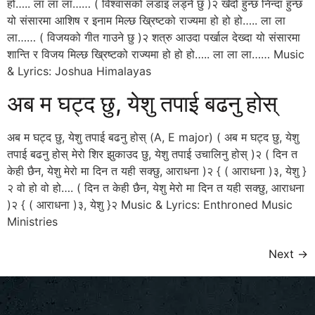
हो….. ला ला ला…… ( विश्वासको लडाइ लड्ने छु )२ खेदो हुन्छ निन्दा हुन्छ
यो संसारमा आशिष र इनाम मिल्छ ख्रिष्टको राज्यमा हो हो हो….. ला ला
ला…… ( विजयको गीत गाउने छु )२ शत्रु आउदा पर्खाल देख्दा यो संसारमा
शान्ति र विजय मिल्छ ख्रिष्टको राज्यमा हो हो हो….. ला ला ला…… Music
& Lyrics: Joshua Himalayas
अब म घट्द छु, येशु तपाई बढनु होस्
अब म घट्द छु, येशु तपाई बढनु होस् (A, E major) ( अब म घट्द छु, येशु
तपाई बढनु होस् मेरो शिर झुकाउद छु, येशु तपाई उचालिनु होस् )२ ( दिन त
केही छैन, येशु मेरो मा दिन त यही सक्छु, आराधना )२ { ( आराधना )३, येशु }
२ वो हो वो हो…. ( दिन त केही छैन, येशु मेरो मा दिन त यही सक्छु, आराधना
)२ { ( आराधना )३, येशु }२ Music & Lyrics: Enthroned Music
Ministries
Next
→