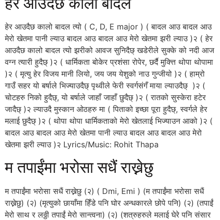
हेर आउदैछ कालो बादल
हेर आउदैछ कालो बादल त्यो ( C, D, E major ) ( बादल आउ बादल आउ
मेरो खेतमा पानी ल्याउ बादल आउ बादल आउ मेरो खेतमा झरी ल्याउ )२ ( हेर
आउदैछ कालो बादल त्यो झरीको आवज सुनिदैछ् खडेरीले सुक्के को नदी आज
वग्न त्यारी हुदैछ् )२ ( धार्मिकता बोकेर प्रशंसा रोपेर, छर्दै मुक्त्ति थोपा थोपामा
)२ ( मृत्यु हेर विजय मानी लियो, जय जय येशुको नाउ गुन्जीयो )२ ( हाम्रो
गाउँ सहर यो बर्षाले भिज्याउदैछ् पृथ्वीले फेरी स्वर्गसंगँ माया ल्याउदैछ् )२ (
चोटहरु निको हुदैछ्, यो बर्षाले जाहाँ जाहाँ छुदैछ् )२ ( रातको सुस्केरा हटेर
जादैछ् )२ ल्याउदै मुस्कान ओठहरु मा ( पिताको इच्छा पूरा हुदैछ्, स्वर्गले हेर
मलाई छुदैछ् )२ ( थोपा थोपा धार्मिकताको मेरो खेतलाई भिज्याउन आको )२ (
बादल आउ बादल आउ मेरो खेतमा पानी ल्याउ बादल आउ बादल आउ मेरो
खेतमा झरी ल्याउ )२ Lyrics/Music: Rohit Thapa
म तपाईंमा भरोसा सधैं राख्नेछु
म तपाईंमा भरोसा सधैं राख्नेछु (२) ( Dmi, Emi ) (म तपाईंमा भरोसा सधैं
राख्नेछु) (२) (मृत्युको छायाँमा हिँडे पनि घोर अन्धकारले छोपे पनि) (२) (तपाईं
मेरो साथ र लठ्ठी तपाईं मेरो सान्त्वना) (२) (शत्रुहरुले मलाई घेरे पनि संसार