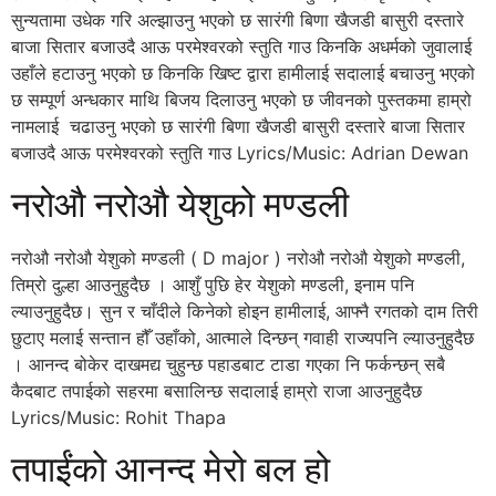
सुन्यतामा उधेक गरि अल्झाउनु भएको छ सारंगी बिणा खैजडी बासुरी दस्तारे
बाजा सितार बजाउदै आऊ परमेश्वरको स्तुति गाउ किनकि अधर्मको जुवालाई
उहाँले हटाउनु भएको छ किनकि खिष्ट द्वारा हामीलाई सदालाई बचाउनु भएको
छ सम्पूर्ण अन्धकार माथि बिजय दिलाउनु भएको छ जीवनको पुस्तकमा हाम्रो
नामलाई चढाउनु भएको छ सारंगी बिणा खैजडी बासुरी दस्तारे बाजा सितार
बजाउदै आऊ परमेश्वरको स्तुति गाउ Lyrics/Music: Adrian Dewan
नरोऔ नरोऔ येशुको मण्डली
नरोऔ नरोऔ येशुको मण्डली ( D major ) नरोऔ नरोऔ येशुको मण्डली,
तिम्रो दुल्हा आउनुहुदैछ । आशुँ पुछि हेर येशुको मण्डली, इनाम पनि
ल्याउनुहुदैछ। सुन र चाँदीले किनेको होइन हामीलाई, आफ्नै रगतको दाम तिरी
छुटाए मलाई सन्तान हौँ उहाँको, आत्माले दिन्छन् गवाही राज्यपनि ल्याउनुहुदैछ
। आनन्द बोकेर दाखमद्य चुहुन्छ पहाडबाट टाडा गएका नि फर्कन्छन् सबै
कैदबाट तपाईको सहरमा बसालिन्छ सदालाई हाम्रो राजा आउनुहुदैछ
Lyrics/Music: Rohit Thapa
तपाईंको आनन्द मेरो बल हो