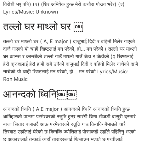
विरोधी भए पनि) (२) (शिर अभिषेक हुन्छ मेरो कचौरा पोख्च भरेर) (२)
Lyrics/Music: Unknown
तल्लो घर माथ्लो घर ￼
तल्लो घर माथ्लो घर ( A, E major ) दाजुभाई दिदी र वहिनी मिलेर गाएको
दाजै गाएको यो चाही खिष्टलाई मन परेको, हो… मन परेको ( तल्लो घर माथ्लो
घर कान्छा र कान्छीको तल्लो गाउँ माथ्लो गाउँ जेठा र जेठीको )२ खिष्टलाई
हेरौ क्रुशलाई हेरौ हामी सबै उनैको दाजुभाई दिदी र वहिनी मिलेर नाचेको दाजै
नाचेको यो चाही खिष्टलाई मन परेको, हो… मन परेको Lyrics/Music:
Ron Music
आनन्दको ध्विनि￼￼
आनन्दको ध्विनि ( A,E major ) आनन्दको ध्विनि आनन्दको ध्विनि हुन्छ
धार्मिहारको पालमा परमेश्वरको स्तुति हुन्छ सारंगी बिणा खैजडी बासुरी दस्तारे
बाजा सितार बजाउदै आऊ परमेश्वरको स्तुति गाउ किनकि बैभाउले चारै
तिरबाट उहाँलाई घेरेको छ किनकि ज्योतिलाई पोसाकझै उहाँले पहिरिनु भएको
छ आकाशलाई तन्काई त्यहाँ ताराहरुलाई फिजाउनु भएको छ पृथ्वीलाई