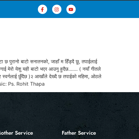
ुरानो बाटो सनातनको, जाहाँ म हिँड्दै छु, तपाईलाई
गाई मेरो येशु यही बाटो भएर आउनु हुदैछ……. ( नयाँ गीतले
स्वर्गलाई छुँदैछ )२ आखाँले देख्दै छ तपाईको महिमा, ओठले
& Music: Ps. Rohit Thapa
other Service
Father Service