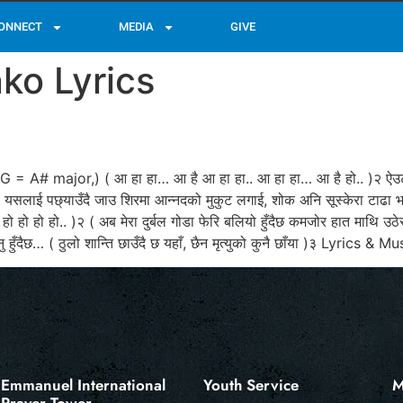
ONNECT
MEDIA
GIVE
ko Lyrics
 A# major,) ( आ हा हा… आ है आ हा हा.. आ हा हा… आ है हो.. )२ ऐउटा छ प
यही यसलाई पछ्याउँदै जाउ शिरमा आन्नदको मुकुट लगाई, शोक अनि सूस्केरा टाढा भ
हो हो हो.. )२ ( अब मेरा दुर्बल गोडा फेरि बलियो हुँदैछ कमजोर हात माथि उठेर 
 हुँदैछ… ( ठुलो शान्ति छाउँदै छ यहाँ, छैन मृत्युको कुनै छाँया )३ Lyrics 
Emmanuel International
Youth Service
M
Prayer Tower