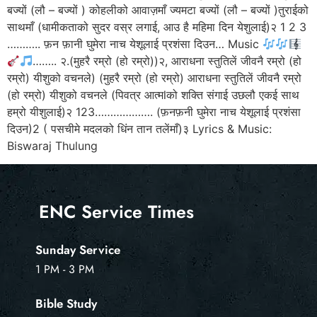
बज्यों (लौ – बज्यों ) कोहलीको आवाज़माँ ज्यमटा बज्यों (लौ – बज्यों )तुराईको
साथमाँ (धामीकताको सुदर वस्र लगाई, आउ है महिमा दिन येशुलाई)२ 1 2 3
……….. फ़न फ़ानी घुमेरा नाच येशूलाई प्रशंसा दिउन… Music
…….. २.(मुहरै रम्रो (हो रम्रो))२, आराधना स्तुतिलें जीवनै रम्रो (हो
रम्रो) यीशुको वचनले) (मुहरै रम्रो (हो रम्रो) आराधना स्तुतिलें जीवनै रम्रो
(हो रम्रो) यीशुको वचनले (पिवत्र आत्मlको शक्ति संगाई उछलौ एकई साथ
हम्रो यीशुलाई)२ 123………………. (फ़नफ़नी घुमेरा नाच येशूलाई प्रशंसा
दिउन)2 ( पसचीमे मदलको धिंन तान तलेंमाँ)३ Lyrics & Music:
Biswaraj Thulung
ENC Service Times
Sunday Service
1 PM - 3 PM
Bible Study