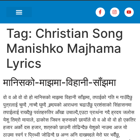
Tag:
Christian Song
Manishko Majhama
Lyrics
मानिसको-माझमा-विहानी-साँझमा
वो व ओ वो वो हो मानिसको माझमा विहानी साँझमा, तपाईको गति म गाउॅदैछु
पुत्रलाई चुम्दै ,नाच्दै घुम्दै ,ह्र्दयको आराधना चढाउँछु प्रशंसाको सिंहासनमा
तपाईलाई राख्दैछु पव॔तहरुतिर आँखा उचाल्दै,एउटा प्राथ॔ना गदै ह्रदय जलोस
येशु तिम्रो मायाले, ढाकोस जिवन क्रुसको छायाॅले वो व ओ वो वो हो एकतिर
हजार अर्को दस हजार, शत्रुको छाउनी तोढिन्दैछ येशुको नाउमा आज यो
ठाउमा स्वर्ग र प्रिथ्वी जोढिन्दै छ अन्न अनि दाखमद्दले मेरो घर भर्दैछु,