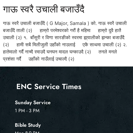
गाऊ स्वरै उचाली बजाउँदै
गाऊ स्वरै उचाली बजाउँदै ( G Major, Samala ) को. गाऊ स्वरै उचाली
बजाउँदै ताली (२) हाम्रो परमेश्वरको गरौं है महिमा हाम्रो दुवै हातै
उचाली (२) १. बाँसुरी र विणा सारङीको स्वरमा झ्‌यालीको झन्का बजाउँदै
(२) हामी सबै मिलीजुली उहाँको नाउलाई एकै साथमा उचाली (२) २.
हातेमालो गर्दै नाच्दै रमाउदै घनघन मादल घन्काउदै (२) तनले मनले
प्रशंसा गर्दै उहाँको नाउँलाई उचाल्दै (२)
ENC Service Times
Sunday Service
1 PM - 3 PM
Bible Study