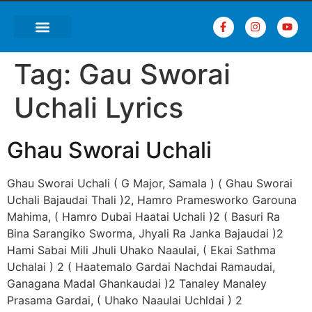
Tag:
Gau Sworai
Uchali Lyrics
Ghau Sworai Uchali
Ghau Sworai Uchali ( G Major, Samala ) ( Ghau Sworai
Uchali Bajaudai Thali )2, Hamro Pramesworko Garouna
Mahima, ( Hamro Dubai Haatai Uchali )2 ( Basuri Ra
Bina Sarangiko Sworma, Jhyali Ra Janka Bajaudai )2
Hami Sabai Mili Jhuli Uhako Naaulai, ( Ekai Sathma
Uchalai ) 2 ( Haatemalo Gardai Nachdai Ramaudai,
Ganagana Madal Ghankaudai )2 Tanaley Manaley
Prasama Gardai, ( Uhako Naaulai Uchldai ) 2