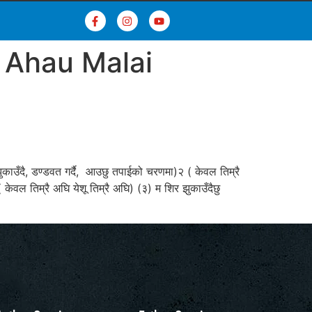
 Ahau Malai
ँदै, डण्डवत गर्दै, आउछु तपाईको चरणमा)२ ( केवल तिम्रै
ल तिम्रै अघि येशू तिम्रै अघि) (३) म शिर झुकाउँदैछु