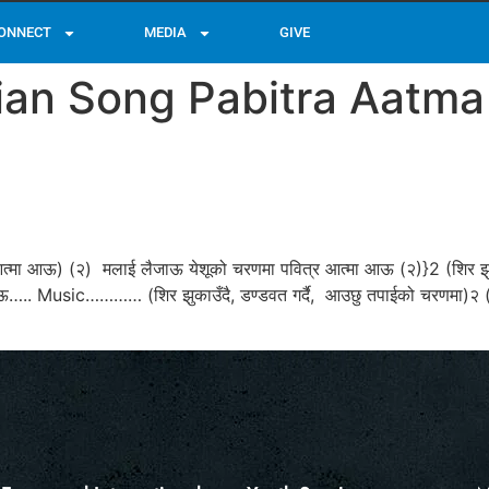
ONNECT
MEDIA
GIVE
tian Song Pabitra Aatma
्मा आऊ) (२) मलाई लैजाऊ येशूको चरणमा पवित्र आत्मा आऊ (२)}2 (शिर झुकाउ
 आऊ….. Music………… (शिर झुकाउँदै, डण्डवत गर्दै, आउछु तपाईको चरणमा)२ ( केव