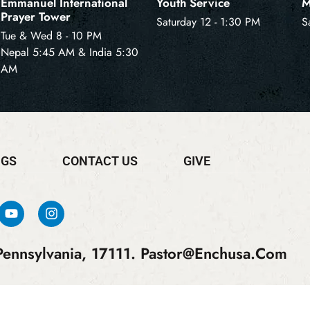
Emmanuel International
Youth Service
M
Prayer Tower
Saturday 12 - 1:30 PM
S
Tue & Wed 8 - 10 PM
Nepal 5:45 AM & India 5:30
AM
NGS
CONTACT US
GIVE
ennsylvania, 17111.
Pastor@enchusa.com