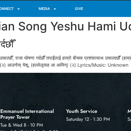
ONNECT
MEDIA
GIVE
tian Song Yeshu Hami U
्दछौँ
चाल्छौँ, राजा घोषणा गर्दछौँ तपाईंलाई हाम्रो बीचमा प्रशंसासाथ उचाल्दछौँ (हाम्रो स
्नुहोस्‌ (२) आउनोस्‌ येशू, (हल्लेलूयाह आ आमिन्‌) (२) Lyrics/Music: Unknown
Emmanuel International
Youth Service
M
Prayer Tower
Saturday 12 - 1:30 PM
S
Tue & Wed 8 - 10 PM