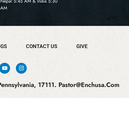
Nepal 5:45 AM & India 5:30
AM
NGS
CONTACT US
GIVE
ennsylvania, 17111.
Pastor@enchusa.com