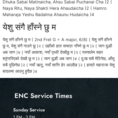
Dhuka Sabai Matinaicha, Ahsu Sabai Puchanai Cha )2 (
Naya Ritu, Naya Shakti Hera Ahaudaicha )2 ( Hamro
Maharaja Yeshu Badalma Ahaunu Hudaicha )4
येशु संगै हाँस्ने छु म
येशु संगै हाँस्ने छु म ( 2nd Fret G = A major, 6/8) ( येशु संगै हाँस्ने
छु म, येशु संगै गाउने छु )२ ( उहाँको हात समाएर नाँच्ने छु म )२ ( जाग दुल्ही
अब जाग )४ ( नयाँ आकाश, नयाँ पृथ्वी देख्दैछु म )२ ( यरुशलेम सहर
श्रृंगारिएको देख्दै छु म )२ ( जाग दुल्ही अब जाग )४ ( दु:ख सबै मेटिनेछ, आँसु
सबै पुछिनेछ )२ ( नयाँ ऋतु, नयाँ शात्ति हेर आउदैछ )२ ( हाम्रो महाराजा येशु
बादलमा आउनु हुदैछ )४
ENC Service Times
Sunday Service
1 PM - 3 PM