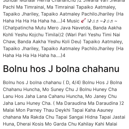
Pachi Ma Timrainai, Ma Timrainai Tapaiko Aatmaley,
Tapaiko Jhariley, Tapaiko Aatmaley PachiloJhariley (Ha
Haha Ha Ha Ha Haha ha….)4 Music
l♪♫♬~♪♫♬~
(Chatpatincha Mutu Mero Java Navetda, Banda Aakha
Kohli Yeshu Kojchu Timilai)2 (Wari Pari Yeshu Timi Nai
Chaw, Banda Aakha Yeshu Koli Deu) Tapaiko Aatmaley,
Tapaiko Jhariley, Tapaiko Aatmaley PachiloJhariley (Ha
Haha Ha Ha Ha Haha ha….)4
Bolnu hos J bolna chahanu
Bolnu hos J bolna chahanu ( D, 4/4) Bolnu Hos J Bolna
Chahanu Huncha, Mo Suney Chu J Bolnu Huney Cha
Lanu Hos Jaha Lana Cahanu Huncha, Mo Janey Chu
Jaha Lanu Huney Cha. ( Ma Daraudina Ma Daraudina )2
Malai Mon Parney Thau Deykhi Tapai Kaha Aauney
chahana Ma Rakda Chu Tapai Sangai Hidna Tapai Jastai
Huna, Dherai Kosis Mo Garda Chu Kahilay Kahi Malai