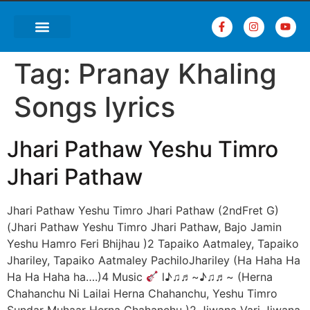
Tag:
Pranay Khaling
Songs lyrics
Jhari Pathaw Yeshu Timro
Jhari Pathaw
Jhari Pathaw Yeshu Timro Jhari Pathaw (2ndFret G)
(Jhari Pathaw Yeshu Timro Jhari Pathaw, Bajo Jamin
Yeshu Hamro Feri Bhijhau )2 Tapaiko Aatmaley, Tapaiko
Jhariley, Tapaiko Aatmaley PachiloJhariley (Ha Haha Ha
Ha Ha Haha ha….)4 Music
l♪♫♬~♪♫♬~ (Herna
Chahanchu Ni Lailai Herna Chahanchu, Yeshu Timro
Sundar Muhaar Herna Chahanchu )2 Jiwana Vari Jiwana