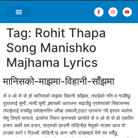
Tag:
Rohit Thapa
Song Manishko
Majhama Lyrics
मानिसको-माझमा-विहानी-साँझमा
वो व ओ वो वो हो मानिसको माझमा विहानी साँझमा, तपाईको गति म गाउॅदैछु
पुत्रलाई चुम्दै ,नाच्दै घुम्दै ,ह्र्दयको आराधना चढाउँछु प्रशंसाको सिंहासनमा
तपाईलाई राख्दैछु पव॔तहरुतिर आँखा उचाल्दै,एउटा प्राथ॔ना गदै ह्रदय जलोस
येशु तिम्रो मायाले, ढाकोस जिवन क्रुसको छायाॅले वो व ओ वो वो हो एकतिर
हजार अर्को दस हजार, शत्रुको छाउनी तोढिन्दैछ येशुको नाउमा आज यो
ठाउमा स्वर्ग र प्रिथ्वी जोढिन्दै छ अन्न अनि दाखमद्दले मेरो घर भर्दैछु,