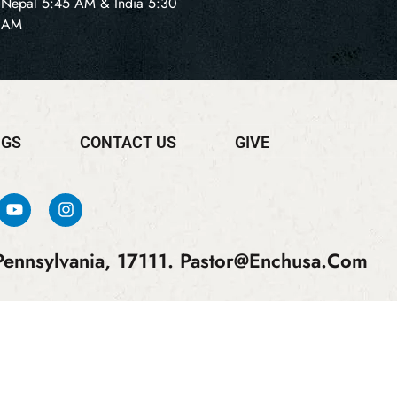
Nepal 5:45 AM & India 5:30
AM
NGS
CONTACT US
GIVE
ennsylvania, 17111.
Pastor@enchusa.com