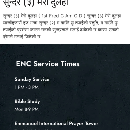
सुन्दर (३) मेरो दुलहा
सुन्दर (३) मेरो दुलहा ( 1st Fred G Am C D ) सुन्दर (३) मेरो दुलहा
लाखौंहजारौं हरु भन्दा सुन्दर (२) म गाउँने छु तपाईको स्तुति, म गाउँने छु
तपाईको प्रशंसा कारण उनको सुन्दरताले मलाई ढाकेको छ कारण उनको
प्रेमले मलाई जितेको छ
ENC Service Times
Sunday Service
1 PM - 3 PM
Bible Study
Mon 8-9 PM
Emmanuel International Prayer Tower