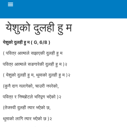
येशुको दुलही हु म
येशुको दुलही हु म
( G, 6/8 )
( पवित्र आत्माले सझाएकी दुलही हु म
पवित्र आत्माले सङगारेकी दुलही हु म )२
( येशुको दुलही हु म, थुमाको दुलही हु म )२
(कुनै दाग नलागेको, चाउरी नपरेको,
पवित्र र निष्खोटले भरिपूण भऐको )२
(तेजस्वी दुलही त्यार भऐको छ,
थुमाको लागि त्यार भऐको छ )२