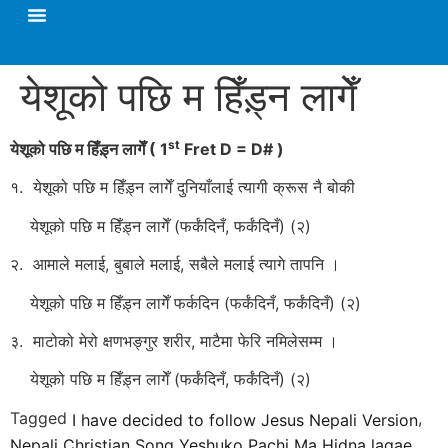
येशूको पछि म हिँड़्न लागेँ
st
येशूको पछि म हिँड़्न लागेँ
( 1
Fret D = D# )
१. येशूको पछि म हिँड़्न लागेँ दुनियाँलाई त्यागी क्रूस नै बोकी
येशूको पछि म हिँड़्न लागेँ (फर्कंदिनँ, फर्कंदिनँ) (२)
२. आमाले मलाई, बुबाले मलाई, सबैले मलाई त्यागे तापनि ।
येशूको पछि म हिँड़्न लागेँ फर्कदिन (फर्कंदिनँ, फर्कंदिनँ) (२)
३. माटोको मेरो क्षणभङ्गुर शरीर, माटैमा फेरि नमिलेसम्म ।
येशूको पछि म हिँड़्न लागेँ (फर्कंदिनँ, फर्कंदिनँ) (२)
Tagged
,
I have decided to follow Jesus Nepali Version
Nepali Christian Song Yeshuko Pachi Ma Hidna lagae