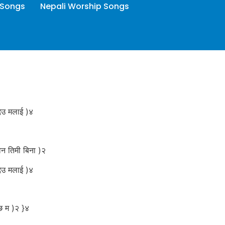
 Songs
Nepali Worship Songs
देउ मलाई )४
वन तिमी बिना )२
देउ मलाई )४
छ म )२ }४